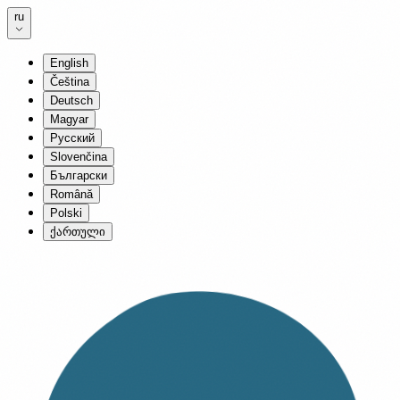
ru
English
Čeština
Deutsch
Magyar
Русский
Slovenčina
Български
Română
Polski
ქართული