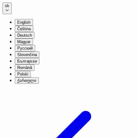
sk
English
Čeština
Deutsch
Magyar
Русский
Slovenčina
Български
Română
Polski
ქართული