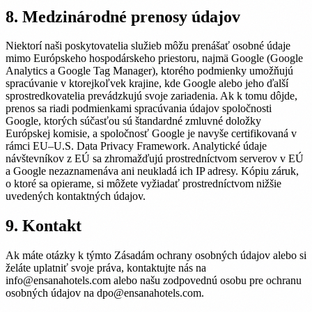
8. Medzinárodné prenosy údajov
Niektorí naši poskytovatelia služieb môžu prenášať osobné údaje
mimo Európskeho hospodárskeho priestoru, najmä Google (Google
Analytics a Google Tag Manager), ktorého podmienky umožňujú
spracúvanie v ktorejkoľvek krajine, kde Google alebo jeho ďalší
sprostredkovatelia prevádzkujú svoje zariadenia. Ak k tomu dôjde,
prenos sa riadi podmienkami spracúvania údajov spoločnosti
Google, ktorých súčasťou sú štandardné zmluvné doložky
Európskej komisie, a spoločnosť Google je navyše certifikovaná v
rámci EU–U.S. Data Privacy Framework. Analytické údaje
návštevníkov z EÚ sa zhromažďujú prostredníctvom serverov v EÚ
a Google nezaznamenáva ani neukladá ich IP adresy. Kópiu záruk,
o ktoré sa opierame, si môžete vyžiadať prostredníctvom nižšie
uvedených kontaktných údajov.
9. Kontakt
Ak máte otázky k týmto Zásadám ochrany osobných údajov alebo si
želáte uplatniť svoje práva, kontaktujte nás na
info@ensanahotels.com alebo našu zodpovednú osobu pre ochranu
osobných údajov na dpo@ensanahotels.com.