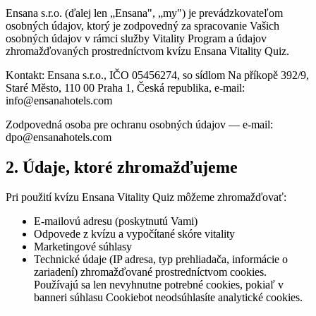
Ensana s.r.o. (ďalej len „Ensana", „my") je prevádzkovateľom
osobných údajov, ktorý je zodpovedný za spracovanie Vašich
osobných údajov v rámci služby Vitality Program a údajov
zhromažďovaných prostredníctvom kvízu Ensana Vitality Quiz.
Kontakt: Ensana s.r.o., IČO 05456274, so sídlom Na příkopě 392/9,
Staré Město, 110 00 Praha 1, Česká republika, e-mail:
info@ensanahotels.com
Zodpovedná osoba pre ochranu osobných údajov — e-mail:
dpo@ensanahotels.com
2. Údaje, ktoré zhromažďujeme
Pri použití kvízu Ensana Vitality Quiz môžeme zhromažďovať:
E-mailovú adresu (poskytnutú Vami)
Odpovede z kvízu a vypočítané skóre vitality
Marketingové súhlasy
Technické údaje (IP adresa, typ prehliadača, informácie o
zariadení) zhromažďované prostredníctvom cookies.
Používajú sa len nevyhnutne potrebné cookies, pokiaľ v
banneri súhlasu Cookiebot neodsúhlasíte analytické cookies.