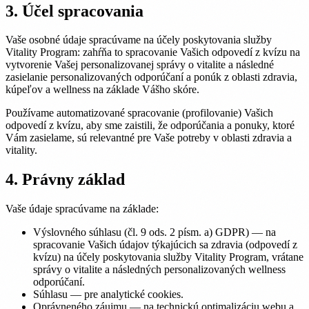
3. Účel spracovania
Vaše osobné údaje spracúvame na účely poskytovania služby
Vitality Program: zahŕňa to spracovanie Vašich odpovedí z kvízu na
vytvorenie Vašej personalizovanej správy o vitalite a následné
zasielanie personalizovaných odporúčaní a ponúk z oblasti zdravia,
kúpeľov a wellness na základe Vášho skóre.
Používame automatizované spracovanie (profilovanie) Vašich
odpovedí z kvízu, aby sme zaistili, že odporúčania a ponuky, ktoré
Vám zasielame, sú relevantné pre Vaše potreby v oblasti zdravia a
vitality.
4. Právny základ
Vaše údaje spracúvame na základe:
Výslovného súhlasu (čl. 9 ods. 2 písm. a) GDPR) — na
spracovanie Vašich údajov týkajúcich sa zdravia (odpovedí z
kvízu) na účely poskytovania služby Vitality Program, vrátane
správy o vitalite a následných personalizovaných wellness
odporúčaní.
Súhlasu — pre analytické cookies.
Oprávneného záujmu — na technickú optimalizáciu webu a