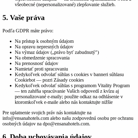
všeobecné (nepersonalizované) zlepšovanie služieb.
5. Vaše práva
Podľa GDPR máte právo:
Na prístup k osobným údajom
Na opravu nepresných údajov
Na výmaz údajov („právo byť zabudnutý")
Na obmedzenie spracovania
Na prenosnosť údajov
Namietať proti spracovaniu
Kedykoľvek odvolať súhlas s cookies v banneri súhlasu
Cookiebot — pozri Zásady cookies
Kedykoľvek odvolať súhlas s programom Vitality Program
— ten zahŕňa spracúvanie Vašich odpovedí z kvízu aj
personalizované e-maily; použite odkaz na odhlásenie v
ktoromkoľvek e-maile alebo nás kontaktujte nižšie
Pre uplatnenie svojich práv nás kontaktujte na
info@ensanahotels.com alebo našu zodpovednú osobu pre ochranu
osobných údajov na dpo@ensanahotels.com.
6. Doba uchovávania údajov