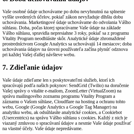
Vaše osobné údaje uchovávame po dobu nevyhnutnú na splnenie
vyššie uvedených účelov, pokiaľ zákon nevyžaduje dlhšiu dobu
uchovávania. Marketingové údaje uchovávame do odvolania Vášho
súhlasu. Doba, počas ktorej spracúvame Vaše údaje na základe
Vášho súhlasu, spravidla nepresiahne 3 roky, pokiaľ sa z programu
Vitality Program neodhlásite skôr. Analytické údaje zhromaždené
prostredníctvom Google Analytics sa uchovávajú 14 mesiacov; doba
uchovávania údajov na úrovni používateľa začína plynúť odznova
pri každej Vašej ďalšej návšteve webu.
7. Zdieľanie údajov
Vaše údaje zdieľame len s poskytovateľmi služieb, ktorí ich
spracúvajú podľa našich pokynov: SendGrid (Twilio) na doručenie
Vašej správy o vitalite e-mailom, ZoomLetter (VirtualZoom) na
správu mailingového zoznamu programu Vitality Program a
záznamu o Vašom súhlase, Cloudflare na hosting a ochranu tohto
webu, Google (Google Analytics a Google Tag Manager) na
analytiku webu, ak odsúhlasíte analytické cookies, a Cookiebot
(Usercentrics) na správu Vášho súhlasu s cookies. Každý z nich je
viazaný zmluvou o spracúvaní údajov a nesmie Vaše údaje používať
na vlastné účely. Vaše údaje nepredávame.