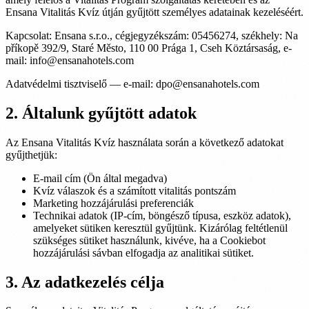
Ensana Vitalitás Kvíz útján gyűjtött személyes adatainak kezeléséért.
Kapcsolat: Ensana s.r.o., cégjegyzékszám: 05456274, székhely: Na
příkopě 392/9, Staré Město, 110 00 Prága 1, Cseh Köztársaság, e-
mail: info@ensanahotels.com
Adatvédelmi tisztviselő — e-mail: dpo@ensanahotels.com
2. Általunk gyűjtött adatok
Az Ensana Vitalitás Kvíz használata során a következő adatokat
gyűjthetjük:
E-mail cím (Ön által megadva)
Kvíz válaszok és a számított vitalitás pontszám
Marketing hozzájárulási preferenciák
Technikai adatok (IP-cím, böngésző típusa, eszköz adatok),
amelyeket sütiken keresztül gyűjtünk. Kizárólag feltétlenül
szükséges sütiket használunk, kivéve, ha a Cookiebot
hozzájárulási sávban elfogadja az analitikai sütiket.
3. Az adatkezelés célja