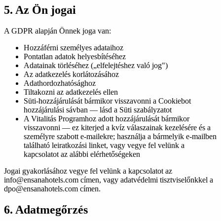
5. Az Ön jogai
A GDPR alapján Önnek joga van:
Hozzáférni személyes adataihoz
Pontatlan adatok helyesbítéséhez
Adatainak törléséhez („elfelejtéshez való jog")
Az adatkezelés korlátozásához
Adathordozhatósághoz
Tiltakozni az adatkezelés ellen
Süti-hozzájárulását bármikor visszavonni a Cookiebot
hozzájárulási sávban — lásd a Süti szabályzatot
A Vitalitás Programhoz adott hozzájárulását bármikor
visszavonni — ez kiterjed a kvíz válaszainak kezelésére és a
személyre szabott e-mailekre; használja a bármelyik e-mailben
található leiratkozási linket, vagy vegye fel velünk a
kapcsolatot az alábbi elérhetőségeken
Jogai gyakorlásához vegye fel velünk a kapcsolatot az
info@ensanahotels.com címen, vagy adatvédelmi tisztviselőnkkel a
dpo@ensanahotels.com címen.
6. Adatmegőrzés