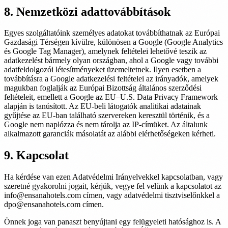
8. Nemzetközi adattovábbítások
Egyes szolgáltatóink személyes adatokat továbbíthatnak az Európai
Gazdasági Térségen kívülre, különösen a Google (Google Analytics
és Google Tag Manager), amelynek feltételei lehetővé teszik az
adatkezelést bármely olyan országban, ahol a Google vagy további
adatfeldolgozói létesítményeket üzemeltetnek. Ilyen esetben a
továbbításra a Google adatkezelési feltételei az irányadók, amelyek
magukban foglalják az Európai Bizottság általános szerződési
feltételeit, emellett a Google az EU–U.S. Data Privacy Framework
alapján is tanúsított. Az EU-beli látogatók analitikai adatainak
gyűjtése az EU-ban található szervereken keresztül történik, és a
Google nem naplózza és nem tárolja az IP-címüket. Az általunk
alkalmazott garanciák másolatát az alábbi elérhetőségeken kérheti.
9. Kapcsolat
Ha kérdése van ezen Adatvédelmi Irányelvekkel kapcsolatban, vagy
szeretné gyakorolni jogait, kérjük, vegye fel velünk a kapcsolatot az
info@ensanahotels.com címen, vagy adatvédelmi tisztviselőnkkel a
dpo@ensanahotels.com címen.
Önnek joga van panaszt benyújtani egy felügyeleti hatósághoz is. A