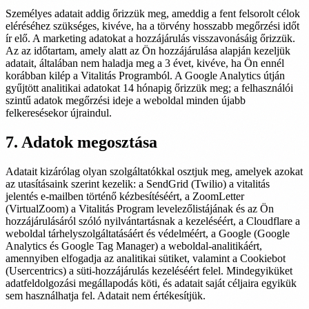
Személyes adatait addig őrizzük meg, ameddig a fent felsorolt célok
eléréséhez szükséges, kivéve, ha a törvény hosszabb megőrzési időt
ír elő. A marketing adatokat a hozzájárulás visszavonásáig őrizzük.
Az az időtartam, amely alatt az Ön hozzájárulása alapján kezeljük
adatait, általában nem haladja meg a 3 évet, kivéve, ha Ön ennél
korábban kilép a Vitalitás Programból. A Google Analytics útján
gyűjtött analitikai adatokat 14 hónapig őrizzük meg; a felhasználói
szintű adatok megőrzési ideje a weboldal minden újabb
felkeresésekor újraindul.
7. Adatok megosztása
Adatait kizárólag olyan szolgáltatókkal osztjuk meg, amelyek azokat
az utasításaink szerint kezelik: a SendGrid (Twilio) a vitalitás
jelentés e-mailben történő kézbesítéséért, a ZoomLetter
(VirtualZoom) a Vitalitás Program levelezőlistájának és az Ön
hozzájárulásáról szóló nyilvántartásnak a kezeléséért, a Cloudflare a
weboldal tárhelyszolgáltatásáért és védelméért, a Google (Google
Analytics és Google Tag Manager) a weboldal-analitikáért,
amennyiben elfogadja az analitikai sütiket, valamint a Cookiebot
(Usercentrics) a süti-hozzájárulás kezeléséért felel. Mindegyiküket
adatfeldolgozási megállapodás köti, és adatait saját céljaira egyikük
sem használhatja fel. Adatait nem értékesítjük.