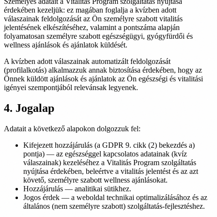
Személyes adatait a Vitalitás Program szolgáltatás nyújtása
érdekében kezeljük: ez magában foglalja a kvízben adott
válaszainak feldolgozását az Ön személyre szabott vitalitás
jelentésének elkészítéséhez, valamint a pontszáma alapján
folyamatosan személyre szabott egészségügyi, gyógyfürdői és
wellness ajánlások és ajánlatok küldését.
A kvízben adott válaszainak automatizált feldolgozását
(profilalkotás) alkalmazzuk annak biztosítása érdekében, hogy az
Önnek küldött ajánlások és ajánlatok az Ön egészségi és vitalitási
igényei szempontjából relevánsak legyenek.
4. Jogalap
Adatait a következő alapokon dolgozzuk fel:
Kifejezett hozzájárulás (a GDPR 9. cikk (2) bekezdés a)
pontja) — az egészséggel kapcsolatos adatainak (kvíz
válaszainak) kezeléséhez a Vitalitás Program szolgáltatás
nyújtása érdekében, beleértve a vitalitás jelentést és az azt
követő, személyre szabott wellness ajánlásokat.
Hozzájárulás — analitikai sütikhez.
Jogos érdek — a weboldal technikai optimalizálásához és az
általános (nem személyre szabott) szolgáltatás-fejlesztéshez.