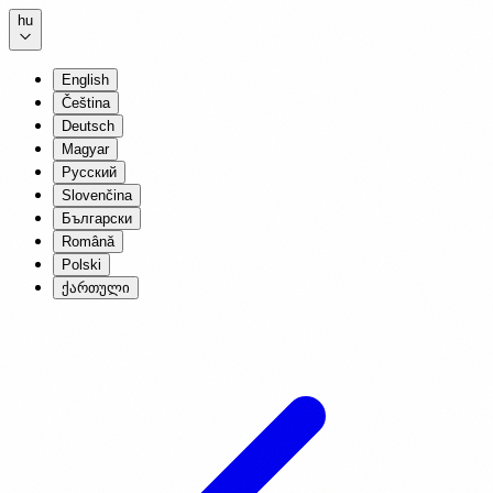
hu
English
Čeština
Deutsch
Magyar
Русский
Slovenčina
Български
Română
Polski
ქართული