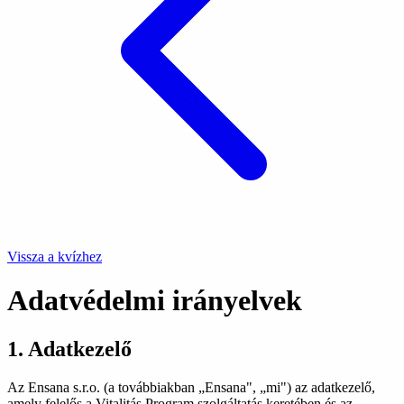
Vissza a kvízhez
Adatvédelmi irányelvek
1. Adatkezelő
Az Ensana s.r.o. (a továbbiakban „Ensana", „mi") az adatkezelő,
amely felelős a Vitalitás Program szolgáltatás keretében és az