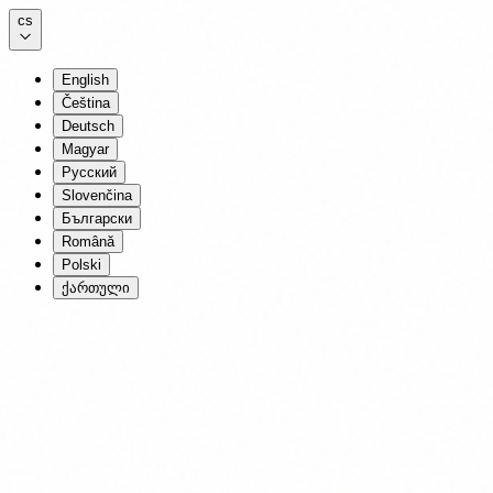
cs
English
Čeština
Deutsch
Magyar
Русский
Slovenčina
Български
Română
Polski
ქართული